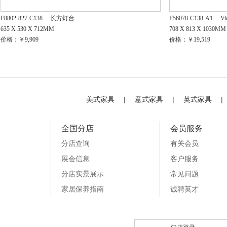
F8802-827-C138
长方灯台
F56078-C138-A1
V
635 X 530 X 712MM
708 X 813 X 1030MM
价格：￥9,909
价格：￥19,519
美式家具
|
意式家具
|
英式家具
|
全国分店
会员服务
分店查询
有关会员
展会信息
客户服务
分店实景展示
常见问题
家居保养指南
诚聘英才