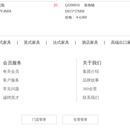
花瓶
ZC
QJZ00016
装饰镜
279.4MM
D915*37MM
价格：￥4,969
式家具
|
英式家具
|
法式家具
|
酒店家具
|
高端出口
会员服务
关于我们
有关会员
集团介绍
客户服务
品牌故事
常见问题
360全景
诚聘英才
联系我们
门店登录
生管登录