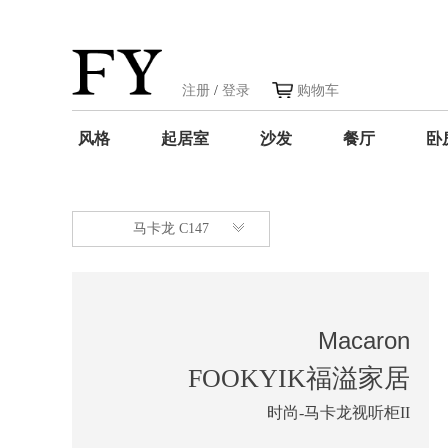
注册
/
登录
购物车
风格
起居室
沙发
餐厅
卧
马卡龙 C147
Macaron
FOOKYIK福溢家居
时尚-马卡龙视听柜II