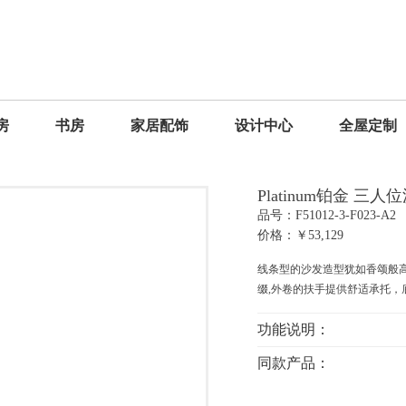
房
书房
家居配饰
设计中心
全屋定制
Platinum铂金 三人
品号：F51012-3-F023-A2
价格：￥53,129
线条型的沙发造型犹如香颂般高
缀,外卷的扶手提供舒适承托
功能说明：
同款产品：