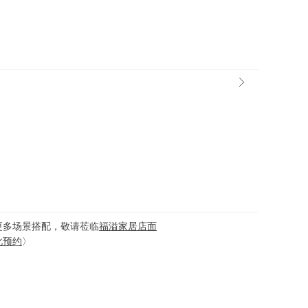
更多场景搭配，敬请莅临
福溢家居店面
此预约
〉