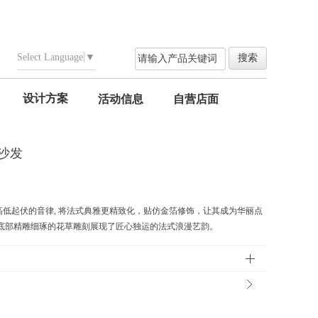
Select Language
▼
设计方案
活动信息
自营店面
位沙发
低起伏的音律, 将法式典雅更精致化，贴仿金箔修饰，让其成为华丽点
，底部精雕细琢的花草雕刻展现了匠心独运的法式浪漫艺韵。