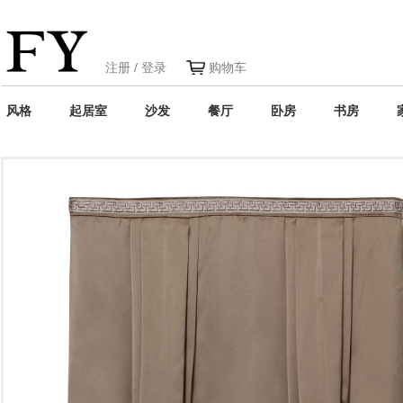
注册
/
登录
购物车
风格
起居室
沙发
餐厅
卧房
书房