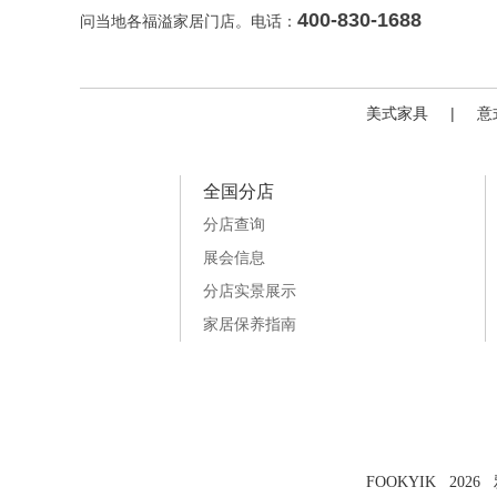
400-830-1688
问当地各福溢家居门店。电话：
美式家具
|
意
全国分店
分店查询
展会信息
分店实景展示
家居保养指南
FOOKYIK 202