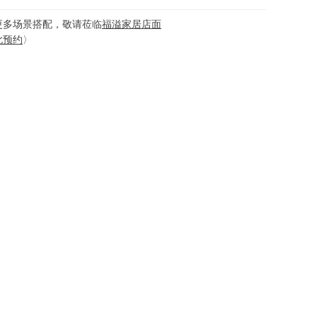
更多场景搭配，敬请莅临
福溢家居店面
此预约
〉