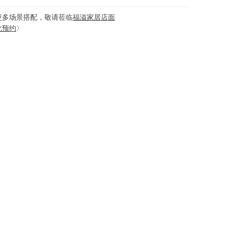
更多场景搭配，敬请莅临
福溢家居店面
此预约
〉