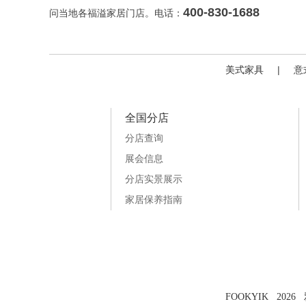
400-830-1688
问当地各福溢家居门店。电话：
美式家具
|
意
全国分店
分店查询
展会信息
分店实景展示
家居保养指南
FOOKYIK 202