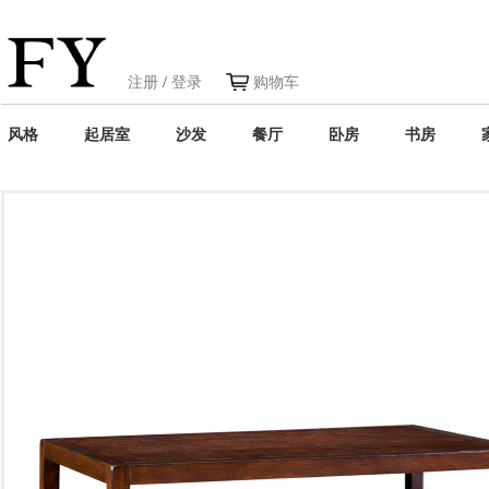
注册
/
登录
购物车
风格
起居室
沙发
餐厅
卧房
书房