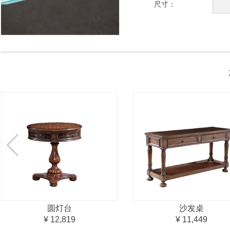
尺寸：
圆灯台
沙发桌
¥ 12,819
¥ 11,449