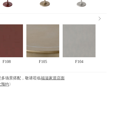
F108
F105
F104
更多场景搭配，敬请莅临
福溢家居店面
此预约
〉
C917