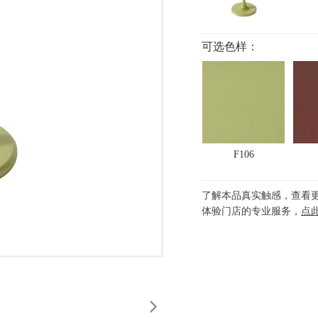
可选色样：
F106
了解本品真实触感，查看
体验门店的专业服务，
点
F107