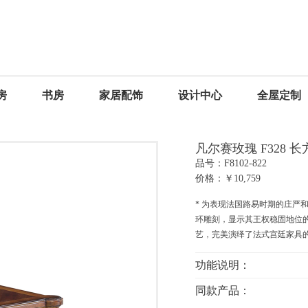
房
书房
家居配饰
设计中心
全屋定制
凡尔赛玫瑰 F328 
品号：F8102-822
价格：￥10,759
* 为表现法国路易时期的庄严
环雕刻，显示其王权稳固地位
艺，完美演绎了法式宫廷家具
功能说明：
同款产品：