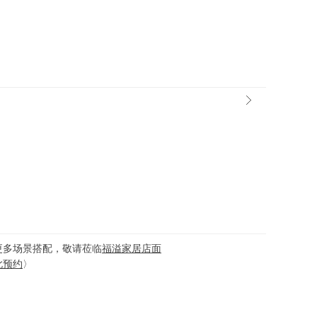
更多场景搭配，敬请莅临
福溢家居店面
此预约
〉