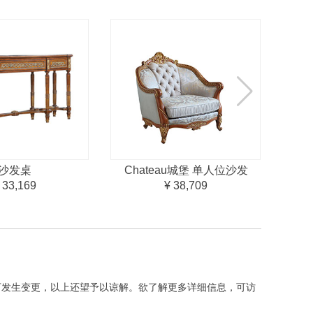
沙发桌
Chateau城堡 单人位沙发
Ch
 33,169
¥ 38,709
下发生变更，以上还望予以谅解。欲了解更多详细信息，可访