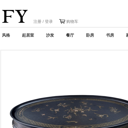
注册
/
登录
购物车
风格
起居室
沙发
餐厅
卧房
书房