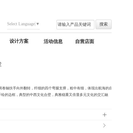
Select Language
▼
设计方案
活动信息
自营店面
发
,两卷轴扶手向外翻转，纤细的四个弯腿支撑，粗中有细，体现出航海的自
手绘的边框，典型的中西文化合壁，典雅稳重又倍显多元文化的交汇融