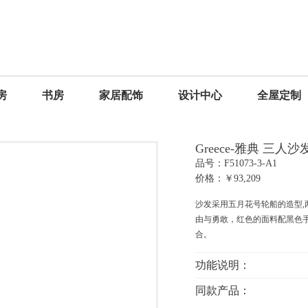
房
书房
家居配饰
设计中心
全屋定制
Greece-雅典 三人沙
品号：F51073-3-A1
价格：￥93,209
沙发采用五月花号轮船的造型
由与勇敢，红色的面料配黑色
合。
功能说明：
同款产品：