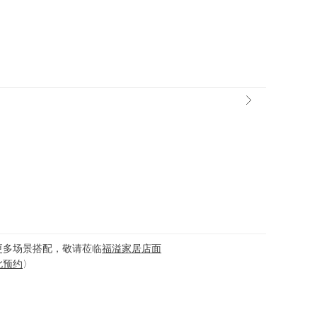
更多场景搭配，敬请莅临
福溢家居店面
此预约
〉